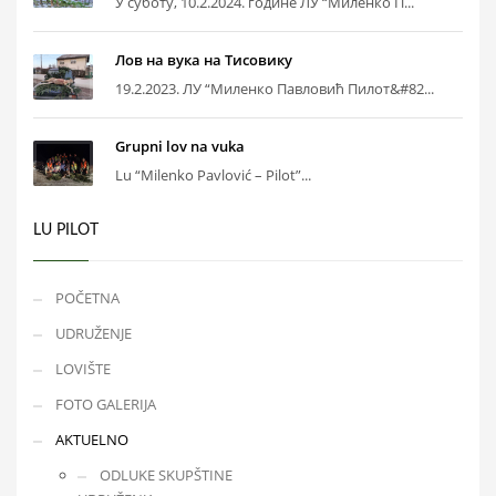
У суботу, 10.2.2024. године ЛУ “Миленко П...
Лов на вука на Тисовику
19.2.2023. ЛУ “Миленко Павловић Пилот&#82...
Grupni lov na vuka
Lu “Milenko Pavlović – Pilot”...
LU PILOT
POČETNA
UDRUŽENJE
LOVIŠTE
FOTO GALERIJA
AKTUELNO
ODLUKE SKUPŠTINE