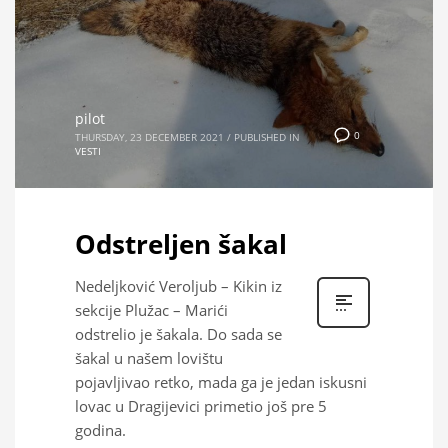
pilot
0
THURSDAY, 23 DECEMBER 2021
/
PUBLISHED IN
VESTI
Odstreljen šakal
Nedeljković Veroljub – Kikin iz
sekcije Plužac – Marići
odstrelio je šakala. Do sada se
šakal u našem lovištu
pojavljivao retko, mada ga je jedan iskusni
lovac u Dragijevici primetio još pre 5
godina.