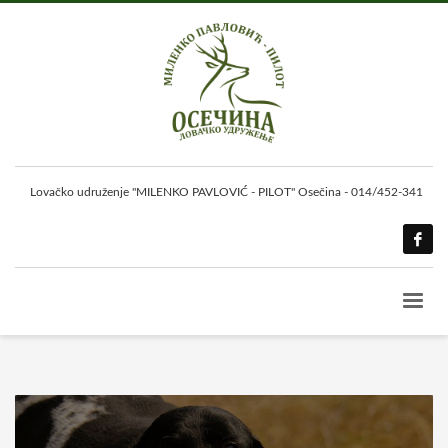
Lovačko udruženje "MILENKO PAVLOVIĆ - PILOT" Osečina - 014/452-341