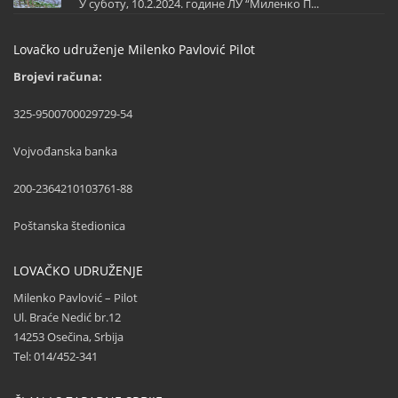
У суботу, 10.2.2024. године ЛУ “Миленко П...
Lovačko udruženje Milenko Pavlović Pilot
Brojevi računa:
325-9500700029729-54
Vojvođanska banka
200-2364210103761-88
Poštanska štedionica
LOVAČKO UDRUŽENJE
Milenko Pavlović – Pilot
Ul. Braće Nedić br.12
14253 Osečina, Srbija
Tel: 014/452-341