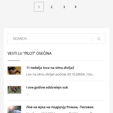
2
3
1
VESTI LU “PILOT” OSEČINA
11 nedelja lova na sitnu divljač
Lov na sitnu divljač počinje 20.10.20024. i tra...
I ove godine odstrelejn vuk
...
Лов на вука на подручју Рожањ -Тисовик