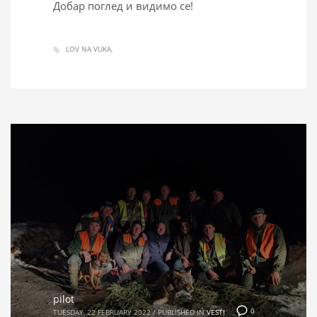
Добар поглед и видимо се!
LOV NA VUKA
pilot
0
TUESDAY, 22 FEBRUARY 2022
/
PUBLISHED IN
VESTI