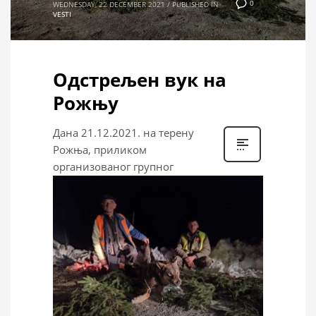
0
WEDNESDAY, 22 DECEMBER 2021
/
PUBLISHED IN
VESTI
Одстрељен вук на
Рожњу
Дана 21.12.2021. на терену
Рожња, приликом
организованог групног