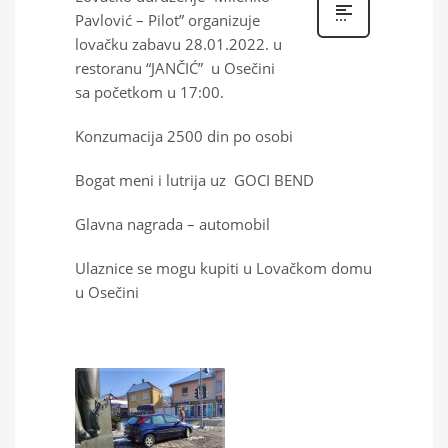
Pavlović – Pilot” organizuje
lovačku zabavu 28.01.2022. u
restoranu “JANČIĆ” u Osečini
sa početkom u 17:00.
Konzumacija 2500 din po osobi
Bogat meni i lutrija uz GOCI BEND
Glavna nagrada – automobil
Ulaznice se mogu kupiti u Lovačkom domu
u Osečini