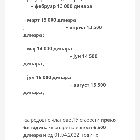
–
фебруар 1
3
000 динара
;
–
март 1
3
000 динара
; –
април 1
3
500
динара
;
–
мај 1
4
000 динара
; –
јун 1
4
500
динара
;
–
јул 1
5
000 динара
; –
август 1
5
500
динара
;
-за редовне чланове ЛУ старости
преко
65 година
чланарина износи
6
5
00
динара
и од 01.04.2022. године