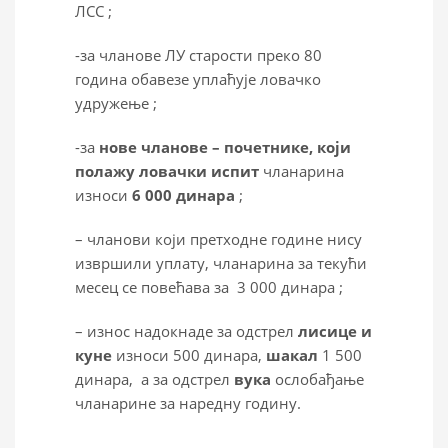
ЛСС ;
-за чланове ЛУ старости преко 80
година обавезе уплаћује ловачко
удружење ;
-за
нове чланове – почетнике, који
полажу ловачки испит
чланарина
износи
6
000 динара
;
– чланови који претходне године нису
извршили уплату, чланарина за текући
месец се повећава за 3 000 динара ;
– износ надокнаде за одстрел
лисице и
куне
износи 500 динара,
шакал
1 500
динара, а за одстрел
вука
ослобађање
чланарине за наредну годину.