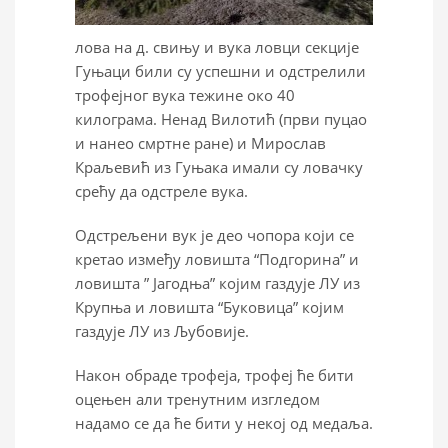
лова на д. свињу и вука ловци секције
Гуњаци били су успешни и одстрелили
трофејног вука тежине око 40
килограма. Ненад Вилотић (први пуцао
и нанео смртне ране) и Мирослав
Краљевић из Гуњака имали су ловачку
срећу да одстреле вука.
Одстрељени вук је део чопора који се
кретао између ловишта “Подгорина” и
ловишта ” Јагодња” којим газдује ЛУ из
Крупња и ловишта “Буковица” којим
газдује ЛУ из Љубовије.
Након обраде трофеја, трофеј ће бити
оцењен али тренутним изгледом
надамо се да ће бити у некој од медаља.