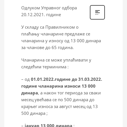
Одлуком Управног одбора
20.12.2021. године
У складу са Правилником о
плаћању чланарине предлаже се
чланарина у износу од 13 000 динара
за чланове до 65 година.
Чланарина се може уплаћивати у
следећим терминима :
– од
01.0
1
.2022.године до 31.03.2022.
године чланарина износи 1
3
000
динара
, а након тог периода за сваки
месец увећава се по 500 динара до
крајњег износа за август месец од 13
500 динара ;
–
јануар 1
3
000 динара
;