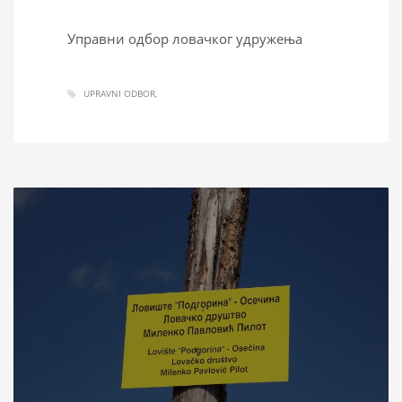
Управни одбор ловачког удружења
UPRAVNI ODBOR