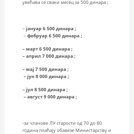
увећава се сваки месец за 500 динара ;
–
јануар 6
5
00 динара ;
–
фебруар 6
5
00 динара ;
– март 6
5
00 динара ;
– април
7
0
00 динара ;
– мај 7
5
00 динара ;
– јун
8
0
00 динара ;
– јул 8
5
00 динара ;
– август
9
0
00 динара ;
-за чланове ЛУ старости од 70 до 80
година плаћају обавезе Министарству и