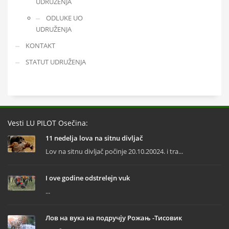
UDRUŽENJA
ODLUKE UO
UDRUŽENJA
KONTAKT
STATUT UDRUŽENJA
Vesti LU PILOT Osečina:
11 nedelja lova na sitnu divljač
Lov na sitnu divljač počinje 20.10.20024. i tra...
I ove godine odstrelejn vuk
...
Лов на вука на подручју Рожањ -Тисовик