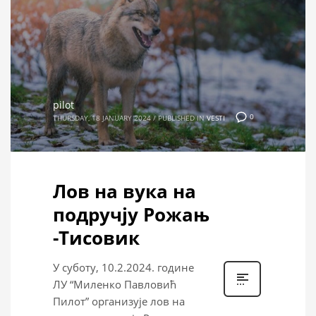
pilot
0
THURSDAY, 18 JANUARY 2024
/
PUBLISHED IN
VESTI
Лов на вука на
подручју Рожањ
-Тисовик
У суботу, 10.2.2024. године
ЛУ “Миленко Павловић
Пилот” организује лов на