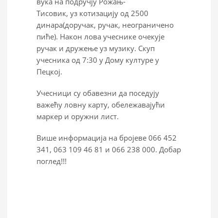
вука на подручју Рожањ-
Тисовик, уз котизацију од 2500
динара(доручак, ручак, неограничено
пиће). Након лова учеснике очекује
ручак и дружење уз музику. Скуп
учесника од 7:30 у Дому културе у
Пецкој.
Учесници су обавезни да поседују
важећу ловну карту, обележавајући
маркер и оружни лист.
Више информација на бројеве 066 452
341, 063 109 46 81 и 066 238 000. Добар
поглед!!!