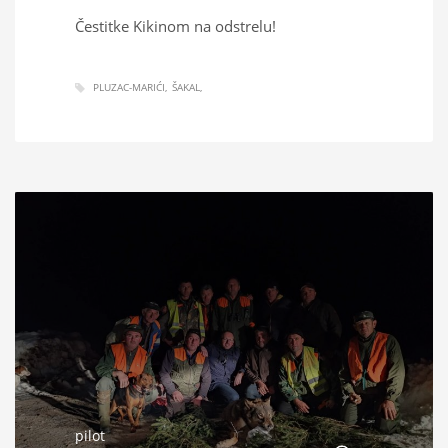
Čestitke Kikinom na odstrelu!
PLUZAC-MARIĆI
ŠAKAL
pilot