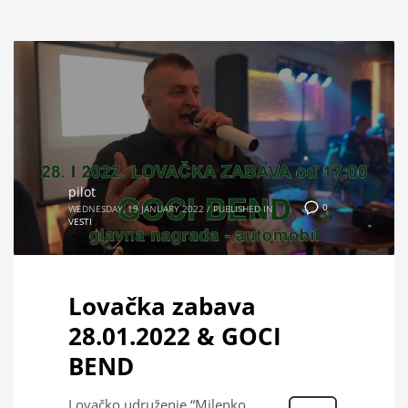
pilot
0
WEDNESDAY, 19 JANUARY 2022
/
PUBLISHED IN
VESTI
Lovačka zabava
28.01.2022 & GOCI
BEND
Lovačko udruženje “Milenko