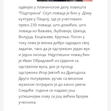
одвијао у планинском делу ловишта
“Подгорина”. Скуп ловаца је био у Дому
културе у Пецкој, где је учестовало
преко 230 ловаца, што домаћих, што
ловаца из Ваљева, Љубовије, Шапца,
Волујца, Коцељеве, Крупња. Погон у
току лова је веома добро одрадио свој
задатак, тако да је одстрељен један вук
и једна лисица. Најуспешни ловац био
је Иван Обрадовић из Царине са
одстрелом вука, док је лусицу
одстрелио Игор Јевтић из Драгодола.
Друго полувреме, ручак са веселом
музиком потрајало је до касно увече.
Следеће године се надамо још
успешнијем лову са још већим бројем
учесника.