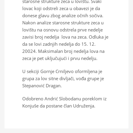
starosne strukture zeca u lovištu. Svaki
lovac koji odstreli zeca u obavezi je da
donese glavu zbog analize očnih sočiva.
Nakon analize starosne strukture zeca u
lovištu na osnovu odstrela prve nedelje
zavisi broj nedelja lova na zeca. Odluka je
da se lovi zadnjih nedelja do 15. 12.
20024. Maksimalan broj nedelja lova na
zeca je pet uključujući i prvu nedelju.
U sekciji Gornje Crniljevo oformljena je
grupa za lov sitne divljači, vođa grupe je
Stepanović Dragan.
Odobreno Andrić Slobodanu poreklom iz
Konjuše da postane član Udruženja.