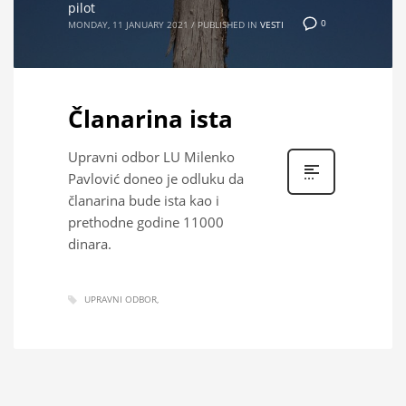
pilot
0
MONDAY, 11 JANUARY 2021
/
PUBLISHED IN
VESTI
Članarina ista
Upravni odbor LU Milenko
Pavlović doneo je odluku da
članarina bude ista kao i
prethodne godine 11000
dinara.
UPRAVNI ODBOR