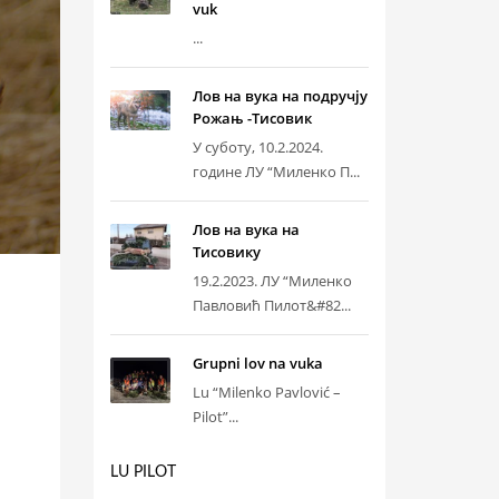
vuk
...
Лов на вука на подручју
Рожањ -Тисовик
У суботу, 10.2.2024.
године ЛУ “Миленко П...
Лов на вука на
Тисовику
19.2.2023. ЛУ “Миленко
Павловић Пилот&#82...
Grupni lov na vuka
Lu “Milenko Pavlović –
Pilot”...
LU PILOT