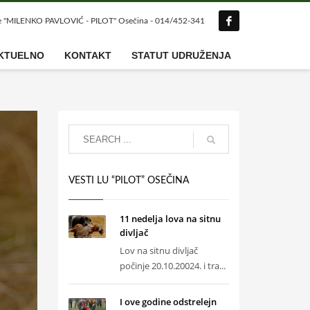
e "MILENKO PAVLOVIĆ - PILOT" Osečina - 014/452-341
KTUELNO
KONTAKT
STATUT UDRUŽENJA
VESTI LU “PILOT” OSEČINA
11 nedelja lova na sitnu
divljač
Lov na sitnu divljač
počinje 20.10.20024. i tra...
I ove godine odstrelejn