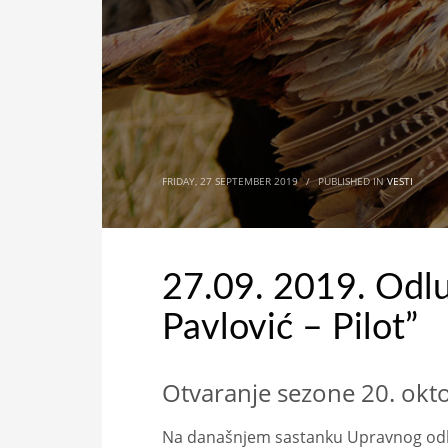
FRIDAY, 27 SEPTEMBER 2019
/
PUBLISHED IN
VESTI
27.09. 2019. Odl
Pavlović – Pilot”
Otvaranje sezone 20. okt
Na današnjem sastanku Upravnog odbo