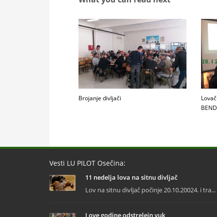
Brojanje divljači
Lovač
BEND
Vesti LU PILOT Osečina:
11 nedelja lova na sitnu divljač
Lov na sitnu divljač počinje 20.10.20024. i tra...
I ove godine odstrelejn vuk