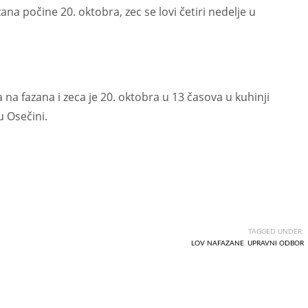
na počine 20. oktobra, zec se lovi četiri nedelje u
a fazana i zeca je 20. oktobra u 13 časova u kuhinji
 Osečini.
TAGGED UNDER:
LOV NAFAZANE
,
UPRAVNI ODBOR