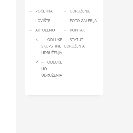
POČETNA
UDRUŽENJE
LOVIŠTE
FOTO GALERIJA
AKTUELNO
KONTAKT
ODLUKE
STATUT
SKUPŠTINE
UDRUŽENJA
UDRUŽENJA
ODLUKE
UO
UDRUŽENJA