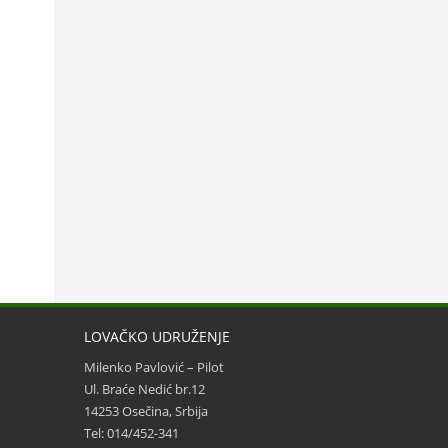
LOVAČKO UDRUŽENJE
Milenko Pavlović – Pilot
Ul. Braće Nedić br.12
14253 Osečina, Srbija
Tel: 014/452-341