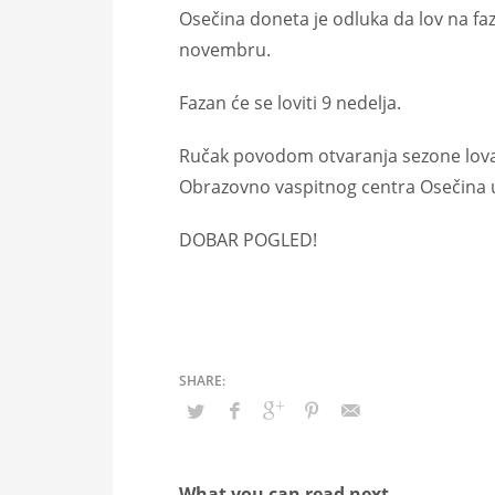
Osečina doneta je odluka da lov na faza
novembru.
Fazan će se loviti 9 nedelja.
Ručak povodom otvaranja sezone lova n
Obrazovno vaspitnog centra Osečina u
DOBAR POGLED!
What you can read next