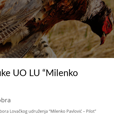
uke UO LU “Milenko
obra
ra Lovačkog udruženja “Milenko Pavlović – Pilot”