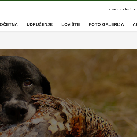
Lovačko udruženj
OČETNA
UDRUŽENJE
LOVIŠTE
FOTO GALERIJA
A