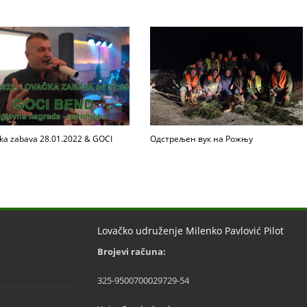
ka zabava 28.01.2022 & GOCI
Одстрељен вук на Рожњу
Lovačko udruženje Milenko Pavlović Pilot
Brojevi računa:
325-9500700029729-54